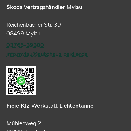
Škoda Vertragshändler Mylau
Reichenbacher Str. 39
08499 Mylau
03765-39300
info.mylau@autohaus-zeidler.de
Freie Kfz-Werkstatt Lichtentanne
Mühlenweg 2