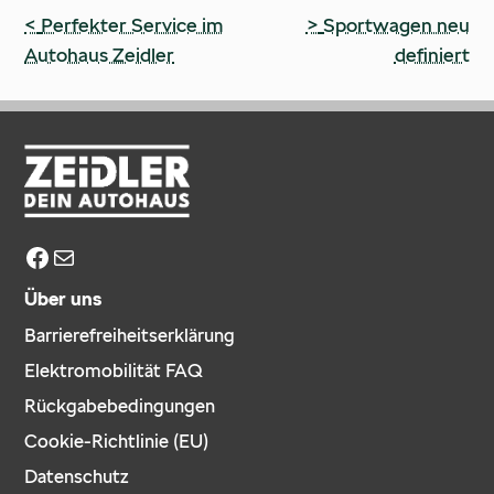
Beitragsnavigation
<
Perfekter Service im
>
Sportwagen neu
Autohaus Zeidler
definiert
Facebook
E-Mail
Über uns
Barrierefreiheitserklärung
Elektromobilität FAQ
Rückgabebedingungen
Cookie-Richtlinie (EU)
Datenschutz