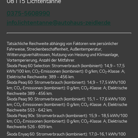
08115 Lichtentanne
0375-5608990
info.lichtentanne@autohaus-zeidler.de
Tatsächliche Reichweite abhängig von Faktoren wie persönlicher
Fahrweise, Streckenbeschaffenheit, Außentemperatur,
Witterungsverhältnissen, Nutzung von Heizung und Klimaanlage,
Vortemperierung, Anzahl der Mitfahrer.
Škoda Peaq 60 Selection: Stromverbrauch (kombiniert): 14,9 – 17,5
kWh/100 km; CO
-Emissionen (kombiniert): 0 g/km; CO
-Klasse: A;
2
2
Elektrische Reichweite: 389 – 456 km.
Škoda Peaq 60: Stromverbrauch (kombiniert): 14,9 – 17,5 kWh/100
km; CO₂-Emissionen (kombiniert): 0 g/km; CO₂-Klasse: A; Elektrische
Reichweite 389 - 456 km.
Škoda Peaq 90: Stromverbrauch (kombiniert): 15,1 – 17,6 kWh/100
km; CO₂-Emissionen (kombiniert): 0 g/km; CO₂-Klasse: A; Elektrische
Reichweite 553 - 642 km.
Škoda Peaq 90x: Stromverbrauch (kombiniert): 15,9 – 18,5 kWh/100
km; CO₂-Emissionen (kombiniert): 0 g/km; CO₂-Klasse: A; Elektrische
Reichweite 526 - 609 km.
Škoda Enyaq 60: Stromverbrauch (kombiniert): 17,0–16,1 kWh/100