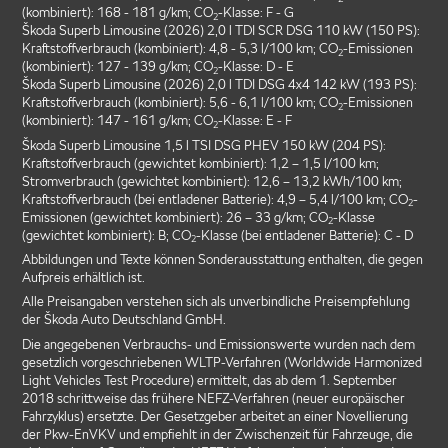
(kombiniert): 168 - 181 g/km; CO
-Klasse: F - G
2
Škoda Superb Limousine (2026) 2,0 l TDI SCR DSG 110 kW (150 PS):
Kraftstoffverbrauch (kombiniert): 4,8 - 5,3 l/100 km; CO
-Emissionen
2
(kombiniert): 127 - 139 g/km; CO
-Klasse: D - E
2
Škoda Superb Limousine (2026) 2,0 l TDI DSG 4x4 142 kW (193 PS):
Kraftstoffverbrauch (kombiniert): 5,6 - 6,1 l/100 km; CO
-Emissionen
2
(kombiniert): 147 - 161 g/km; CO
-Klasse: E - F
2
Škoda Superb Limousine 1,5 l TSI DSG PHEV 150 kW (204 PS):
Kraftstoffverbrauch (gewichtet kombiniert): 1,2 – 1,5 l/100 km;
Stromverbrauch (gewichtet kombiniert): 12,6 – 13,2 kWh/100 km;
Kraftstoffverbrauch (bei entladener Batterie): 4,9 – 5,4 l/100 km; CO
-
2
Emissionen (gewichtet kombiniert): 26 – 33 g/km; CO
-Klasse
2
(gewichtet kombiniert): B; CO
-Klasse (bei entladener Batterie): C - D
2
Abbildungen und Texte können Sonderausstattung enthalten, die gegen
Aufpreis erhältlich ist.
Alle Preisangaben verstehen sich als unverbindliche Preisempfehlung
der Škoda Auto Deutschland GmbH.
Die angegebenen Verbrauchs- und Emissionswerte wurden nach dem
gesetzlich vorgeschriebenen WLTP-Verfahren (Worldwide Harmonized
Light Vehicles Test Procedure) ermittelt, das ab dem 1. September
2018 schrittweise das frühere NEFZ-Verfahren (neuer europäischer
Fahrzyklus) ersetzte. Der Gesetzgeber arbeitet an einer Novellierung
der Pkw-EnVKV und empfiehlt in der Zwischenzeit für Fahrzeuge, die