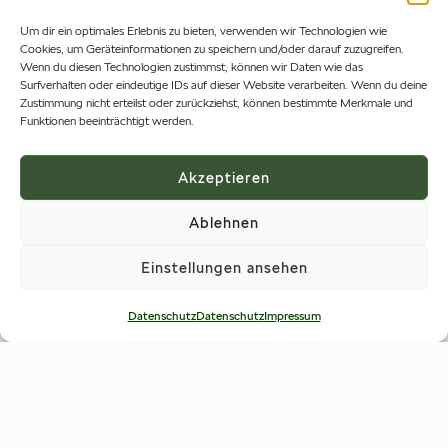
vorgeschriebenen Serviceintervalle einhalten
Um dir ein optimales Erlebnis zu bieten, verwenden wir Technologien wie
Cookies, um Geräteinformationen zu speichern und/oder darauf zuzugreifen.
alle damit verbundenen Inspektionen bei
Wenn du diesen Technologien zustimmst, können wir Daten wie das
einem deutschen Škoda Servicepartner
Surfverhalten oder eindeutige IDs auf dieser Website verarbeiten. Wenn du deine
Zustimmung nicht erteilst oder zurückziehst, können bestimmte Merkmale und
durchführen
Funktionen beeinträchtigt werden.
Ihre Vorteile:
Akzeptieren
Pannenhilfe, Abschleppen, Mietwagen,
Ablehnen
Hotelübernachtung, Bergen und Abschleppen
nach einem Unfall, Kurzfahrten, Selbstabholung
Einstellungen ansehen
bzw. Fahrzeugrückführung, Weiter- und
Rückreise*
Datenschutz
Datenschutz
Impressum
*
Download Broschüre Mobilitätsgarantie