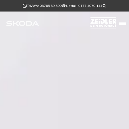
Skip
Tel/WA: 03765 39 300
☎
Notfall: 0177 4070 144
to
content