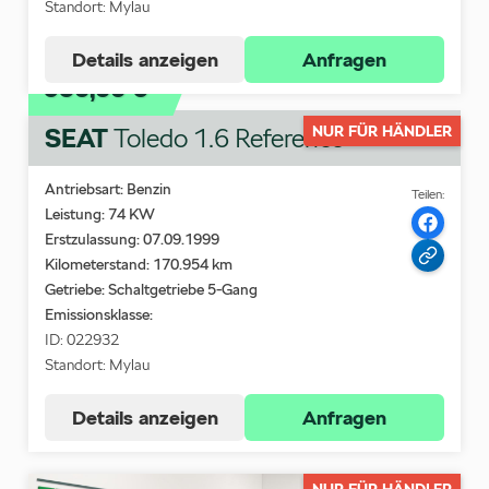
Standort: Mylau
Details anzeigen
Anfragen
950,00 €
SEAT
NUR FÜR HÄNDLER
Toledo 1.6 Reference
Antriebsart: Benzin
Teilen:
Leistung: 74 KW
Erstzulassung: 07.09.1999
Kilometerstand: 170.954 km
Getriebe: Schaltgetriebe 5-Gang
Emissionsklasse:
ID: 022932
Standort: Mylau
Details anzeigen
Anfragen