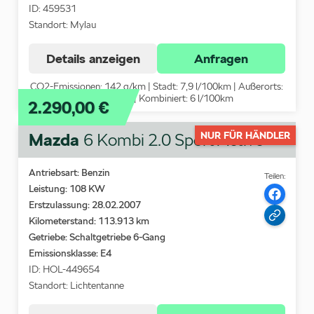
ID: 459531
Standort: Mylau
Details anzeigen
Anfragen
CO2-Emissionen: 142 g/km | Stadt: 7,9 l/100km | Außerorts:
4,9 l/100km | Kombiniert: 6 l/100km
2.290,00 €
Mazda
NUR FÜR HÄNDLER
6 Kombi 2.0 Sport Active
Antriebsart: Benzin
Teilen:
Leistung: 108 KW
Erstzulassung: 28.02.2007
Kilometerstand: 113.913 km
Getriebe: Schaltgetriebe 6-Gang
Emissionsklasse:
E4
ID: HOL-449654
Standort: Lichtentanne