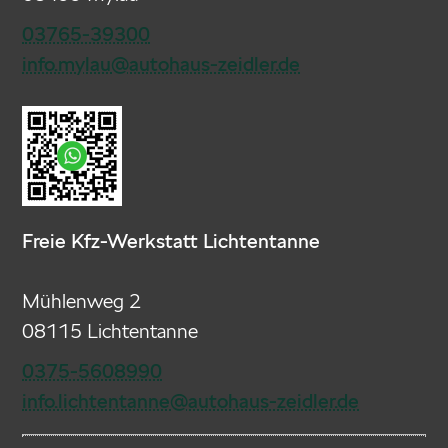
03765-39300
info.mylau@autohaus-zeidler.de
Freie Kfz-Werkstatt Lichtentanne
Mühlenweg 2
08115 Lichtentanne
0375-5608990
info.lichtentanne@autohaus-zeidler.de