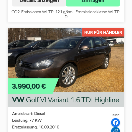
Details anzeigen
Anfragen
CO2-Emissionen WLTP: 121 g/km | Emmissionsklasse WLTP:
D
NUR FÜR HÄNDLER
3.990,00 €
VW
Golf VI Variant 1.6 TDI Highline
Antriebsart: Diesel
Teilen:
Leistung: 77 KW
Erstzulassung: 10.09.2010