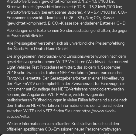
Kraftstoffverbrauch (gewichtet kombiniert): 1,2 – 1,5 l/100 km;
Stromverbrauch (gewichtet kombiniert): 12,6 – 13,2 kWh/100 km;
Kraftstoffverbrauch (bei entladener Batterie): 4,9 – 5,4 l/100 km; CO
-
2
Emissionen (gewichtet kombiniert): 26 – 33 g/km; CO
-Klasse
2
(gewichtet kombiniert): B; CO
-Klasse (bei entladener Batterie): C - D
2
Abbildungen und Texte können Sonderausstattung enthalten, die gegen
Aufpreis erhältlich ist.
Alle Preisangaben verstehen sich als unverbindliche Preisempfehlung
der Škoda Auto Deutschland GmbH.
Die angegebenen Verbrauchs- und Emissionswerte wurden nach dem
gesetzlich vorgeschriebenen WLTP-Verfahren (Worldwide Harmonized
Light Vehicles Test Procedure) ermittelt, das ab dem 1. September
2018 schrittweise das frühere NEFZ-Verfahren (neuer europäischer
Fahrzyklus) ersetzte. Der Gesetzgeber arbeitet an einer Novellierung
der Pkw-EnVKV und empfiehlt in der Zwischenzeit für Fahrzeuge, die
nicht mehr auf Grundlage des NEFZ-Verfahrens homologiert werden
können, die Angabe der WLTP-Werte, welche wegen der
realistischeren Prüfbedingungen in vielen Fällen höher sind als die nach
dem früheren NEFZ-Verfahren. Informationen zu den Unterschieden
zwischen WLTP und NEFZ finden Sie unter https://www.skoda-
auto.de/wltp.
Weitere Informationen zum offiziellen Kraftstoffverbrauch und den
offiziellen spezifischen CO₂-Emissionen neuer Personenkraftwagen
können dem ‚Leitfaden über den Kraftstoffverbrauch, die CO₂-