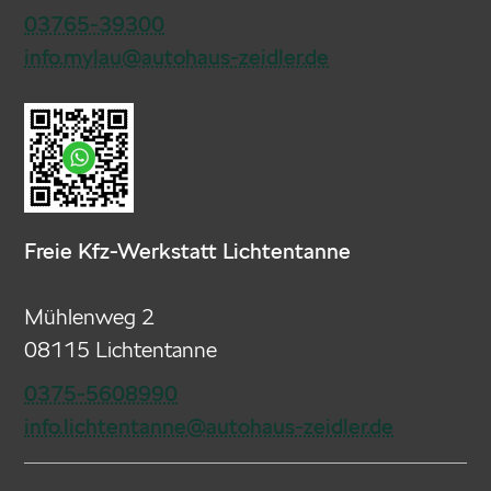
03765-39300
info.mylau@autohaus-zeidler.de
Freie Kfz-Werkstatt Lichtentanne
Mühlenweg 2
08115 Lichtentanne
0375-5608990
info.lichtentanne@autohaus-zeidler.de