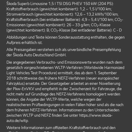
Škoda Superb Limousine 1,5 l TSI DSG PHEV 150 kW (204 PS):
Kraftstoffverbrauch (gewichtet kombiniert): 1,2 – 1,5 l/100 km;
Stromverbrauch (gewichtet kombiniert): 12,6 – 13,2 kWh/100 km;
Kraftstoffverbrauch (bei entladener Batterie): 4,9 – 5,4 l/100 km; CO
-
2
Emissionen (gewichtet kombiniert): 26 – 33 g/km; CO
-Klasse
2
(gewichtet kombiniert): B; CO
-Klasse (bei entladener Batterie): C - D
2
Abbildungen und Texte können Sonderausstattung enthalten, die gegen
Aufpreis erhältlich ist.
Alle Preisangaben verstehen sich als unverbindliche Preisempfehlung
der Škoda Auto Deutschland GmbH.
Die angegebenen Verbrauchs- und Emissionswerte wurden nach dem
gesetzlich vorgeschriebenen WLTP-Verfahren (Worldwide Harmonized
Light Vehicles Test Procedure) ermittelt, das ab dem 1. September
2018 schrittweise das frühere NEFZ-Verfahren (neuer europäischer
Fahrzyklus) ersetzte. Der Gesetzgeber arbeitet an einer Novellierung
der Pkw-EnVKV und empfiehlt in der Zwischenzeit für Fahrzeuge, die
nicht mehr auf Grundlage des NEFZ-Verfahrens homologiert werden
können, die Angabe der WLTP-Werte, welche wegen der
realistischeren Prüfbedingungen in vielen Fällen höher sind als die nach
dem früheren NEFZ-Verfahren. Informationen zu den Unterschieden
zwischen WLTP und NEFZ finden Sie unter https://www.skoda-
auto.de/wltp.
Weitere Informationen zum offiziellen Kraftstoffverbrauch und den